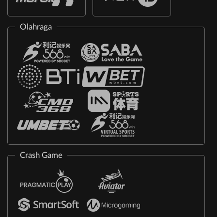
Olahraga
Crash Game