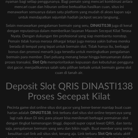
nyaman bagi setiap penggunanya. Bagi pemain yang mencari kombinasi antara
mencari cuan dan hiburan online berkualitas hasilkan cuan, situs ini
menawarkan semuanya dalam satu platform yang mudah di akses kapan saja
untuk mendapatkan sejumlah hadiah jackpot secara langsung..
Selain menawarkan pengalaman bermain yang seru,
DINASTI138
juga di kenal
dengan reputasinya dalam memberikan layanan Maxwin Secepat Kilat Terasa
Nyata. Dengan dukungan tim profesional yang siap membantu nonstop.
Pemain tidak hanya merasa dihargai tetapi juga merasa yakin bahwa mereka
berada di tempat yang tepat untuk bermain slot. Tidak hanya itu, berbagai
bonus dan promosi menarik juga tersedia untuk meningkatkan pengalaman
bermain para member. Dari peluang menang besar hingga kenyamanan dalam
proses transaksi,
Slot Qris
memprioritaskan kepuasan dan kebutuhan pengguna
slot gacor, menjadikannya salah satu pilihan terbaik untuk bermain game slot
cuan di tanah air.
Deposit Slot QRIS DINASTI138
Proses Secepat Kilat
Pecinta game slot online situs slot gacor yang bener-bener mantap buat cuan
harian adalah
DINASTI138
, link terbaru dari situs slot online terpercaya yang
lagi naik daun Di sini, para player bisa menikmati berbagai permainan slot
dengan tingkat kemenangan tinggi, deposit super cepat lewat QRIS, dan tentu
saja, pengalaman bermain yang seru dan bikin nagih. Buat member yang sering
kesulitan cari link asli situs slot, tenang aja. Link terbaru
Slot Qris
selalu aktif