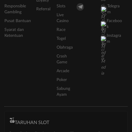
Loyalty
Responsible
Slots
Telegra
Referral
Gambling
m
Live
Pusat Bantuan
Casino
Faceboo
k
Syarat dan
Race
Ketentuan
Instagra
Togel
m
Olahraga
Crash
Game
Arcade
Poker
Sabung
Ayam
TARUHAN SLOT