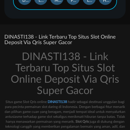
Dino Drop
Lucky Dog
Master Gems
Plushie Wins
Lucky Dice
Happy Nets
DINASTI138 - Link Terbaru Top Situs Slot Online
Deposit Via Qris Super Gacor
DINASTI138 - Link
Terbaru Top Situs Slot
Online Deposit Via Qris
Super Gacor
Situs game Slot Qris online
DINASTI138
hadir sebagai destinasi unggulan bagi
para pecinta permainan slot daring di Indonesia. Dengan berbagai fitur menarik
dan pilihan game cuan yang beragam, menjadi tempat ideal untuk menyalurkan
antusiasme terhadap game slot sekaligus menikmati hiburan tanpa batas. Tidak
hanya menawarkan permainan yang menarik,
Slot Qris
juga di dukung dengan
teknologi canggih yang memberikan pengalaman bermain yang aman, adil, dan