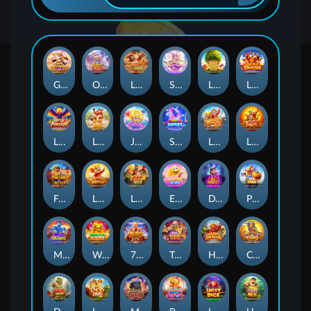
Gates of Olympus POP
Olympus Wins
Lucky Tiger 1000
Starlight Wins
Lucky Fortune Tree
Lucky Panda
Lucky Phoenix
Lucky Bull
Jelly Candy
Sweet Burst
Lucky MonKey
Lucky Tiger
Fortunes of Aztec
Lucky Mouse
Lucky Tiger Gold Ultimate
Emotiwins
DJ Neko
Pig Farm
Mystic Wishes
Wealthy Frog
777 Rush
Tut's Treasure Tower
Happy Dragon
Code of Cairo