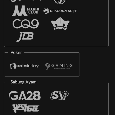
Poker
Sabung Ayam