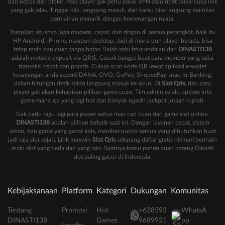
dan bebas dari blokir. Para player gak perlu pakai VPN atau ribet buka-buka link
yang gak jelas. Tinggal klik, langsung masuk, dan kamu bisa langsung mainkan
permainan menarik dengan kemenangan nyata.
Tampilan situsnya juga modern, cepat, dan ringan di semua perangkat, baik itu
HP Android, iPhone, maupun desktop. Jadi di mana pun player berada, bisa
tetap main dan cuan tanpa batas. Salah satu fitur andalan dari
DINASTI138
adalah metode deposit via QRIS. Cocok banget buat para member yang suka
transaksi cepat dan praktis. Cukup scan kode QR lewat aplikasi e-wallet
kesayangan anda seperti DANA, OVO, GoPay, ShopeePay, atau m-Banking,
dalam hitungan detik saldo langsung masuk ke akun. Di
Slot Qris
, dan para
player gak akan kehabisan pilihan game cuan. Tim admin selalu update info
game mana aja yang lagi hot dan banyak ngasih jackpot jutaan rupiah.
Gak perlu ragu lagi para player serius mau cari cuan dari game slot online,
DINASTI138
adalah pilihan terbaik saat ini. Dengan layanan cepat, sistem
aman, dan game yang gacor abis, member punya semua yang dibutuhkan buat
jadi raja slot sejati. Link maxwin
Slot Qris
sekarang daftar gratis nikmati bermain
main slot yang beda dari yang lain. Saatnya kamu panen cuan bareng Dinasti
slot paling gacor di Indonesia.
Kebijaksanaan
Platform
Kategori
Dukungan
Komunitas
Tentang
Promosi
Hot
+628593
WhatsA
DINASTI138
Games
9689921
pp