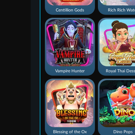
Centillion Gods
Rich Rich Wat
Vampire Hunter
Royal Thai Dess
Blessing of the Ox
Dino Pops