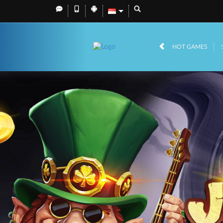
HOT GAMES