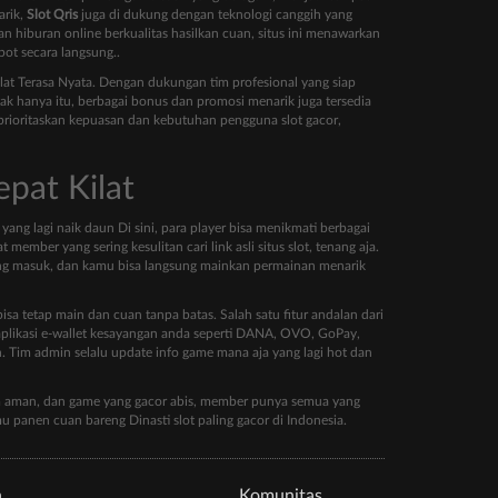
arik,
Slot Qris
juga di dukung dengan teknologi canggih yang
hiburan online berkualitas hasilkan cuan, situs ini menawarkan
ot secara langsung..
at Terasa Nyata. Dengan dukungan tim profesional yang siap
ak hanya itu, berbagai bonus dan promosi menarik juga tersedia
ioritaskan kepuasan dan kebutuhan pengguna slot gacor,
pat Kilat
ya yang lagi naik daun Di sini, para player bisa menikmati berbagai
mber yang sering kesulitan cari link asli situs slot, tenang aja.
angsung masuk, dan kamu bisa langsung mainkan permainan menarik
sa tetap main dan cuan tanpa batas. Salah satu fitur andalan dari
aplikasi e-wallet kesayangan anda seperti DANA, OVO, GoPay,
n. Tim admin selalu update info game mana aja yang lagi hot dan
stem aman, dan game yang gacor abis, member punya semua yang
mu panen cuan bareng Dinasti slot paling gacor di Indonesia.
n
Komunitas