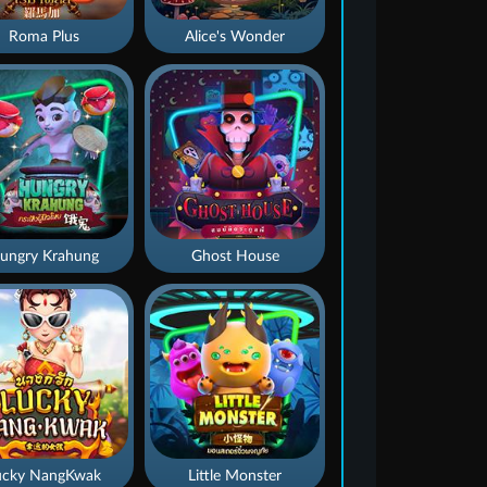
Roma Plus
Alice's Wonder
ungry Krahung
Ghost House
ucky NangKwak
Little Monster