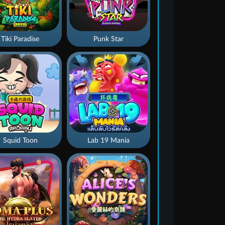
Tiki Paradise
Punk Star
Squid Toon
Lab 19 Mania