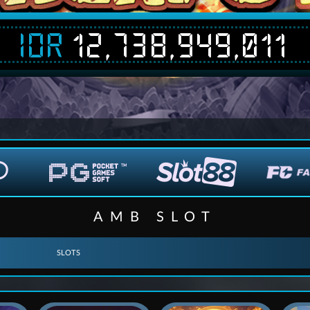
IDR
12,738,949,011
AMB SLOT
SLOTS