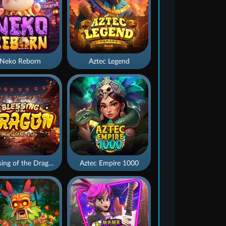
Neko Reborn
Aztec Legend
Blessing of the Dragon
Aztec Empire 1000