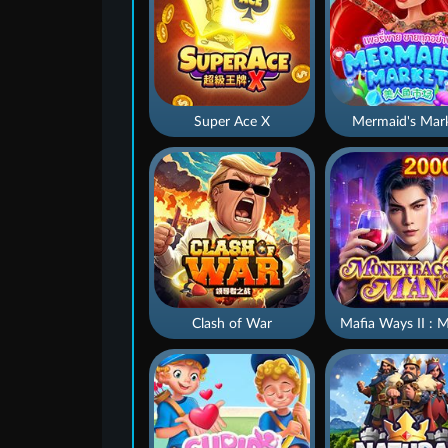
Super Ace X
Mermaid's Mar
Clash of War