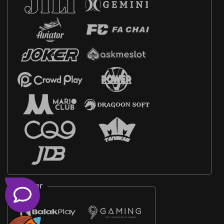
Poker