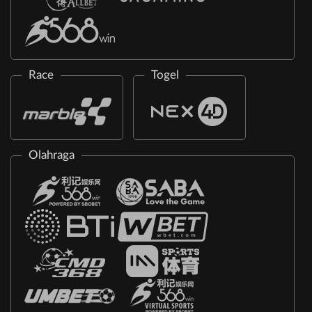
Race
Togel
Olahraga