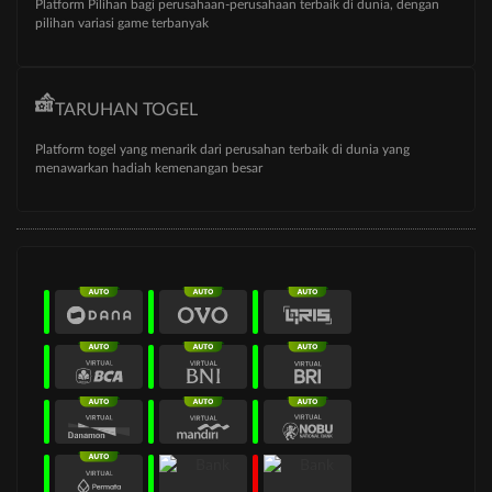
Platform Pilihan bagi perusahaan-perusahaan terbaik di dunia, dengan
pilihan variasi game terbanyak
TARUHAN TOGEL
Platform togel yang menarik dari perusahan terbaik di dunia yang
menawarkan hadiah kemenangan besar