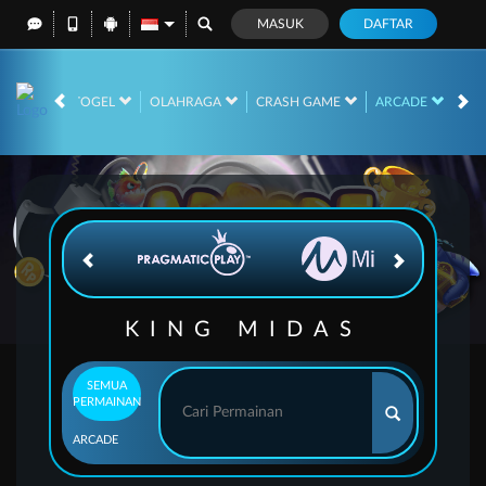
MASUK
DAFTAR
RACE
TOGEL
OLAHRAGA
CRASH GAME
ARCADE
PO
KING MIDAS
SEMUA
PERMAINAN
ARCADE