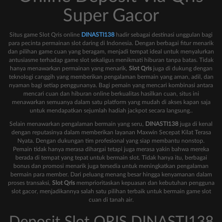
Super Gacor
Situs game Slot Qris online
DINASTI138
hadir sebagai destinasi unggulan bagi
para pecinta permainan slot daring di Indonesia. Dengan berbagai fitur menarik
dan pilihan game cuan yang beragam, menjadi tempat ideal untuk menyalurkan
antusiasme terhadap game slot sekaligus menikmati hiburan tanpa batas. Tidak
hanya menawarkan permainan yang menarik,
Slot Qris
juga di dukung dengan
teknologi canggih yang memberikan pengalaman bermain yang aman, adil, dan
nyaman bagi setiap penggunanya. Bagi pemain yang mencari kombinasi antara
mencari cuan dan hiburan online berkualitas hasilkan cuan, situs ini
menawarkan semuanya dalam satu platform yang mudah di akses kapan saja
untuk mendapatkan sejumlah hadiah jackpot secara langsung..
Selain menawarkan pengalaman bermain yang seru,
DINASTI138
juga di kenal
dengan reputasinya dalam memberikan layanan Maxwin Secepat Kilat Terasa
Nyata. Dengan dukungan tim profesional yang siap membantu nonstop.
Pemain tidak hanya merasa dihargai tetapi juga merasa yakin bahwa mereka
berada di tempat yang tepat untuk bermain slot. Tidak hanya itu, berbagai
bonus dan promosi menarik juga tersedia untuk meningkatkan pengalaman
bermain para member. Dari peluang menang besar hingga kenyamanan dalam
proses transaksi,
Slot Qris
memprioritaskan kepuasan dan kebutuhan pengguna
slot gacor, menjadikannya salah satu pilihan terbaik untuk bermain game slot
cuan di tanah air.