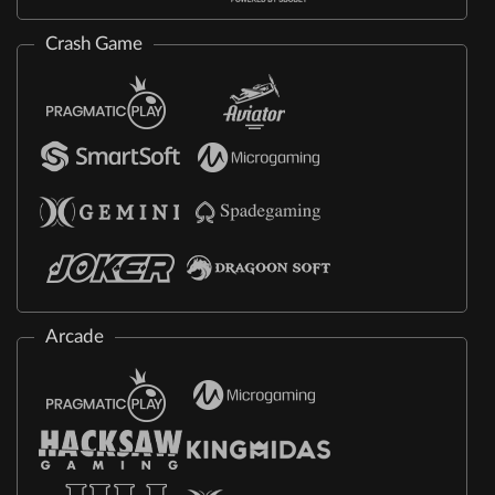
Crash Game
Arcade